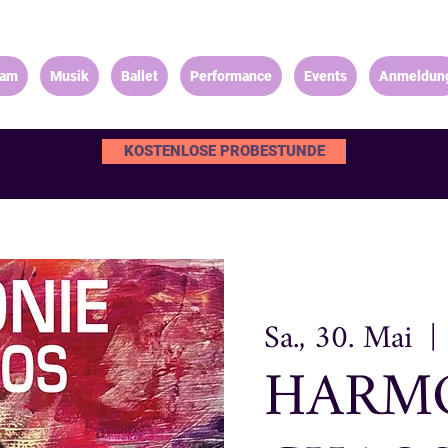
eam
Musik
Ballet
Performance
Events
Anmeldun
KOSTENLOSE PROBESTUNDE
Sa., 30. Mai
  | 
HARMO